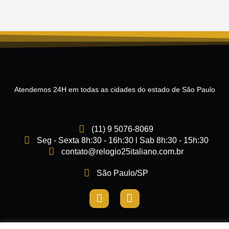
Atendemos 24H em todas as cidades do estado de São Paulo
(11) 9 5076-8069
Seg - Sexta 8h:30 - 16h:30 l Sab 8h:30 - 15h:30
contato@relogio25italiano.com.br
São Paulo/SP
I
F
n
a
s
c
t
e