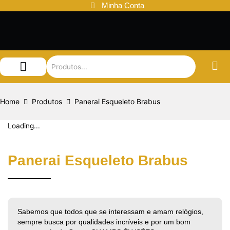
Ir
Minha Conta
para
o
conteúdo
Audemars Piguet
Patek Philippe
Louis Vuitton
Home
Produtos
Panerai Esqueleto Brabus
Loading...
Panerai Esqueleto Brabus
Sabemos que todos que se interessam e amam relógios,
sempre busca por qualidades incríveis e por um bom