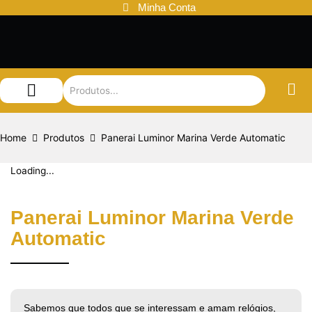
Ir
Minha Conta
para
o
conteúdo
Audemars Piguet
Patek Philippe
Louis Vuitton
Home
Produtos
Panerai Luminor Marina Verde Automatic
Loading...
Panerai Luminor Marina Verde
Automatic
Sabemos que todos que se interessam e amam relógios,