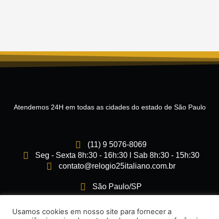
Atendemos 24H em todas as cidades do estado de São Paulo
(11) 9 5076-8069
Seg - Sexta 8h:30 - 16h:30 l Sab 8h:30 - 15h:30
contato@relogio25italiano.com.br
São Paulo/SP
I
F
Usamos cookies em nosso site para fornecer a
n
a