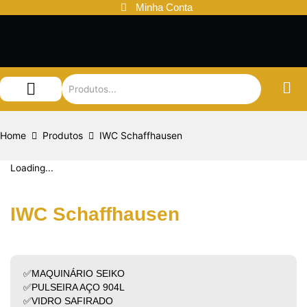
Ir
Minha Conta
para
o
conteúdo
Audemars Piguet
Patek Philippe
Louis Vuitton
Home
Produtos
IWC Schaffhausen
Loading...
IWC Schaffhausen
✅MAQUINÁRIO SEIKO
✅PULSEIRA AÇO 904L
✅VIDRO SAFIRADO