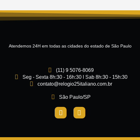
Atendemos 24H em todas as cidades do estado de São Paulo
(11) 9 5076-8069
Seg - Sexta 8h:30 - 16h:30 l Sab 8h:30 - 15h:30
contato@relogio25italiano.com.br
São Paulo/SP
I
F
n
a
s
c
t
e
a
b