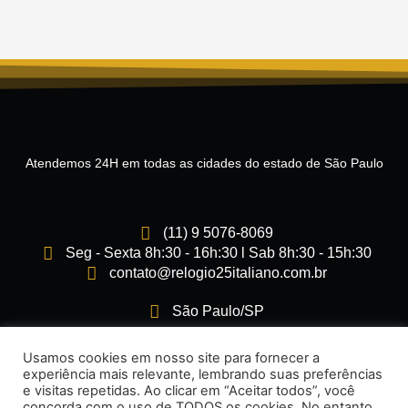
Atendemos 24H em todas as cidades do estado de São Paulo
(11) 9 5076-8069
Seg - Sexta 8h:30 - 16h:30 l Sab 8h:30 - 15h:30
contato@relogio25italiano.com.br
São Paulo/SP
I
F
Usamos cookies em nosso site para fornecer a
n
a
experiência mais relevante, lembrando suas preferências
s
c
e visitas repetidas. Ao clicar em “Aceitar todos”, você
t
e
concorda com o uso de TODOS os cookies. No entanto,