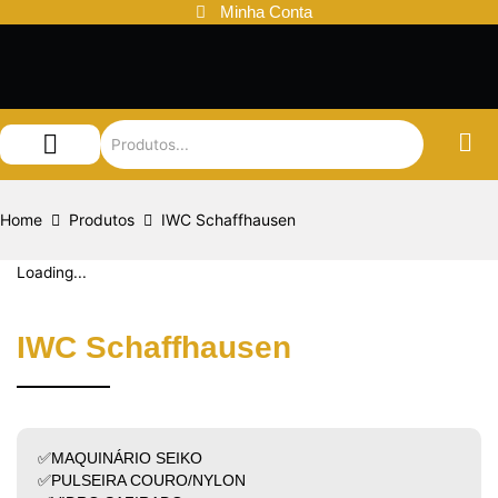
Ir
Minha Conta
para
o
conteúdo
Audemars Piguet
Patek Philippe
Louis Vuitton
Home
Produtos
IWC Schaffhausen
Loading...
IWC Schaffhausen
✅MAQUINÁRIO SEIKO
✅PULSEIRA COURO/NYLON