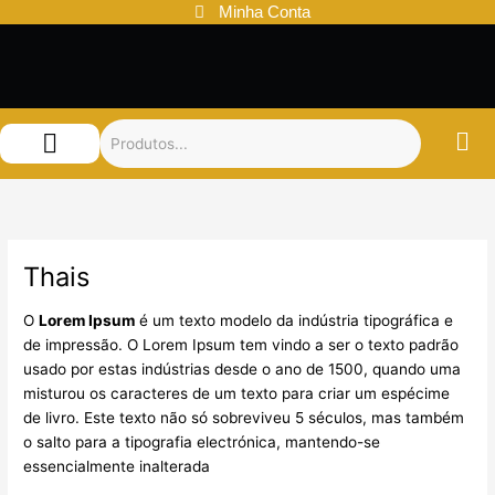
Ir
Minha Conta
para
o
conteúdo
Audemars Piguet
Patek Philippe
Louis Vuitton
Thais
O
Lorem Ipsum
é um texto modelo da indústria tipográfica e
de impressão. O Lorem Ipsum tem vindo a ser o texto padrão
usado por estas indústrias desde o ano de 1500, quando uma
misturou os caracteres de um texto para criar um espécime
de livro. Este texto não só sobreviveu 5 séculos, mas também
o salto para a tipografia electrónica, mantendo-se
essencialmente inalterada