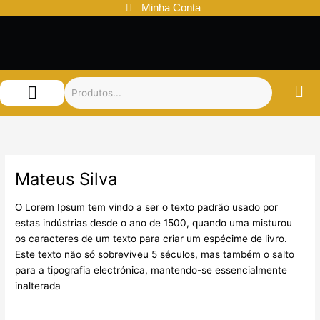
Ir
Minha Conta
para
o
conteúdo
Audemars Piguet
Patek Philippe
Louis Vuitton
Mateus Silva
O Lorem Ipsum tem vindo a ser o texto padrão usado por
estas indústrias desde o ano de 1500, quando uma misturou
os caracteres de um texto para criar um espécime de livro.
Este texto não só sobreviveu 5 séculos, mas também o salto
para a tipografia electrónica, mantendo-se essencialmente
inalterada