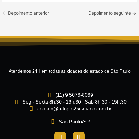
←
Depoimento anterior
Depoimento seguinte
→
Atendemos 24H em todas as cidades do estado de São Paulo
(11) 9 5076-8069
Seg - Sexta 8h:30 - 16h:30 l Sab 8h:30 - 15h:30
contato@relogio25italiano.com.br
São Paulo/SP
I
F