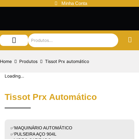
Ir
Minha Conta
para
o
conteúdo
Audemars Piguet
Patek Philippe
Louis Vuitton
Home
Produtos
Tissot Prx automático
Loading...
Tissot Prx Automático
✅MAQUINÁRIO AUTOMÁTICO
✅PULSEIRA AÇO 904L