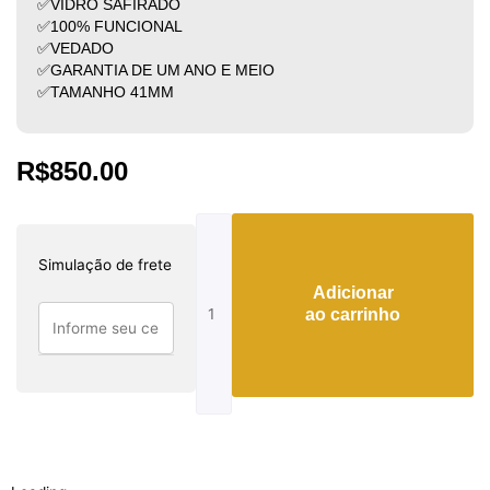
✅VIDRO SAFIRADO
✅100% FUNCIONAL
✅VEDADO
✅GARANTIA DE UM ANO E MEIO
✅TAMANHO 41MM
R$
850.00
Tissot
Prx
Simulação de frete
automático
Adicionar
quantidade
ao carrinho