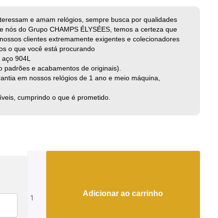
teressam e amam relógios, sempre busca por qualidades
o e nós do Grupo CHAMPS ÉLYSÉES, temos a certeza que
nossos clientes extremamente exigentes e colecionadores
mos o que você está procurando
m aço 904L
do padrões e acabamentos de originais).
antia em nossos relógios de 1 ano e meio máquina,
íveis, cumprindo o que é prometido.
Tag
Heuer
Mônaco
quantidade
Adicionar ao carrinho