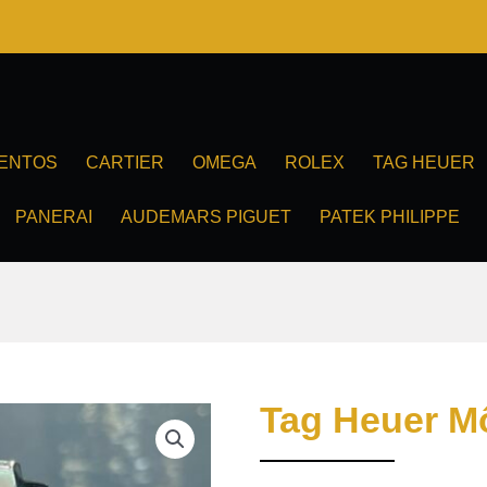
ENTOS
CARTIER
OMEGA
ROLEX
TAG HEUER
PANERAI
AUDEMARS PIGUET
PATEK PHILIPPE
Tag Heuer M