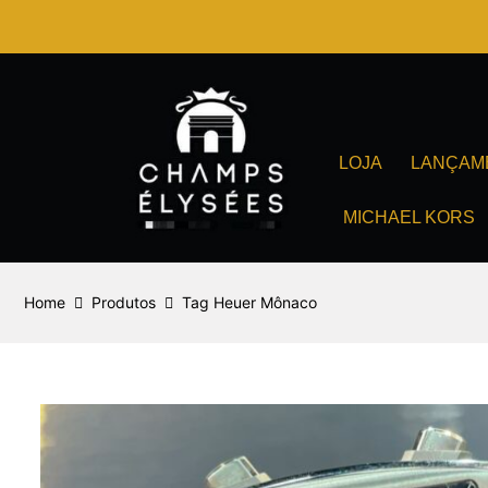
Ir
para
o
conteúdo
LOJA
LANÇAM
MICHAEL KORS
Home
Produtos
Tag Heuer Mônaco