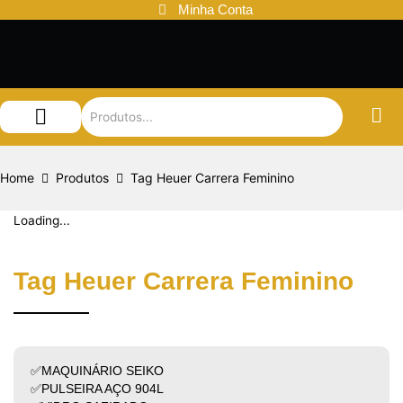
Ir
Minha Conta
para
o
conteúdo
Audemars Piguet
Patek Philippe
Louis Vuitton
Home
Produtos
Tag Heuer Carrera Feminino
Loading...
Tag Heuer Carrera Feminino
✅MAQUINÁRIO SEIKO
✅PULSEIRA AÇO 904L