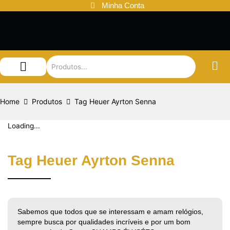
Ir
Minha Conta
para
o
conteúdo
Audemars Piguet
Patek Philippe
Louis Vuitton
Home
Produtos
Tag Heuer Ayrton Senna
Loading...
Tag Heuer Ayrton Senna
Sabemos que todos que se interessam e amam relógios,
sempre busca por qualidades incríveis e por um bom