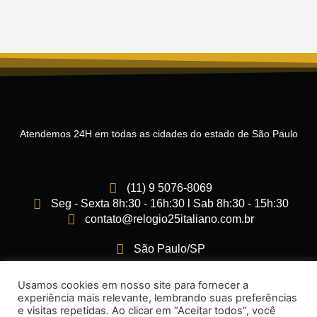
Atendemos 24H em todas as cidades do estado de São Paulo
(11) 9 5076-8069
Seg - Sexta 8h:30 - 16h:30 l Sab 8h:30 - 15h:30
contato@relogio25italiano.com.br
São Paulo/SP
I
F
Usamos cookies em nosso site para fornecer a
n
a
experiência mais relevante, lembrando suas preferências
s
c
e visitas repetidas. Ao clicar em “Aceitar todos”, você