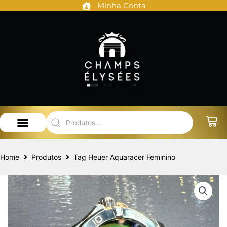
Minha Conta
Ir
para
o
conteúdo
Audemars Piguet
Patek Philippe
Home
Produtos
Tag Heuer Aquaracer Feminino