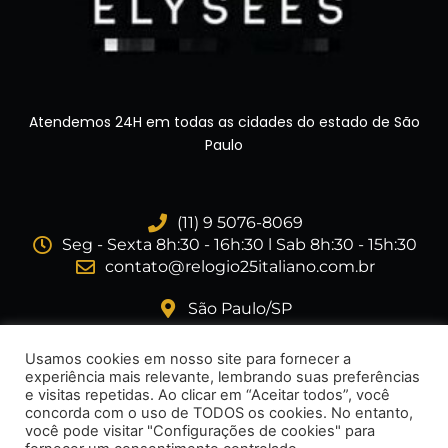
Atendemos 24H em todas as cidades do estado de São
Paulo
(11) 9 5076-8069
Seg - Sexta 8h:30 - 16h:30 l Sab 8h:30 - 15h:30
contato@relogio25italiano.com.br
São Paulo/SP
I
F
Usamos cookies em nosso site para fornecer a
n
a
experiência mais relevante, lembrando suas preferências
s
c
e visitas repetidas. Ao clicar em “Aceitar todos”, você
t
e
concorda com o uso de TODOS os cookies. No entanto,
a
b
você pode visitar "Configurações de cookies" para