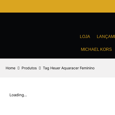
Ir
para
o
conteúdo
LOJA
LANÇAM
MICHAEL KORS
Home
Produtos
Tag Heuer Aquaracer Feminino
Loading...