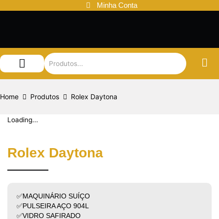
Ir
Minha Conta
para
o
conteúdo
Audemars Piguet
Patek Philippe
Louis Vuitton
Home
Produtos
Rolex Daytona
Loading...
Rolex Daytona
✅MAQUINÁRIO SUÍÇO
✅PULSEIRA AÇO 904L
✅VIDRO SAFIRADO