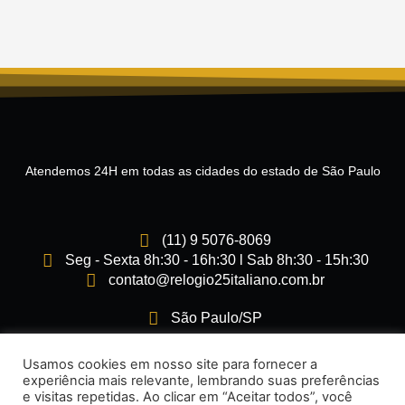
Atendemos 24H em todas as cidades do estado de São Paulo
(11) 9 5076-8069
Seg - Sexta 8h:30 - 16h:30 l Sab 8h:30 - 15h:30
contato@relogio25italiano.com.br
São Paulo/SP
I
F
Usamos cookies em nosso site para fornecer a
n
a
experiência mais relevante, lembrando suas preferências
s
c
e visitas repetidas. Ao clicar em “Aceitar todos”, você