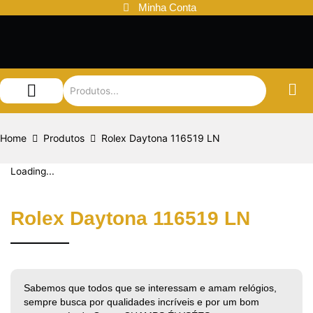
Ir
Minha Conta
para
o
conteúdo
Audemars Piguet
Patek Philippe
Louis Vuitton
Home
Produtos
Rolex Daytona 116519 LN
Loading...
Rolex Daytona 116519 LN
Sabemos que todos que se interessam e amam relógios,
sempre busca por qualidades incríveis e por um bom