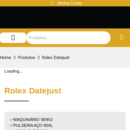
Ir
Minha Conta
para
o
conteúdo
Audemars Piguet
Patek Philippe
Louis Vuitton
Home
Produtos
Rolex Datejust
Loading...
Rolex Datejust
✅MAQUINÁRIO SEIKO
✅PULSEIRA AÇO 904L