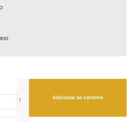
O
MEIO
Rolex
Cellini
quantidade
Adicionar ao carrinho