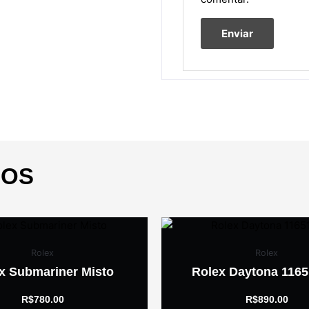
DOS
Rolex
Rolex
x Submariner Misto
Rolex Daytona 116
R$
780.00
R$
890.00