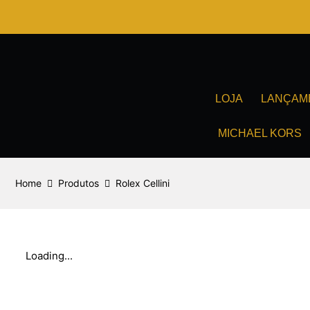
Ir
para
o
conteúdo
LOJA
LANÇAM
MICHAEL KORS
Home
Produtos
Rolex Cellini
Loading...