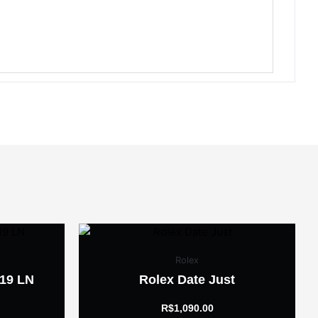
Rolex
519 LN
Rolex Date Just
R$
1,090.00