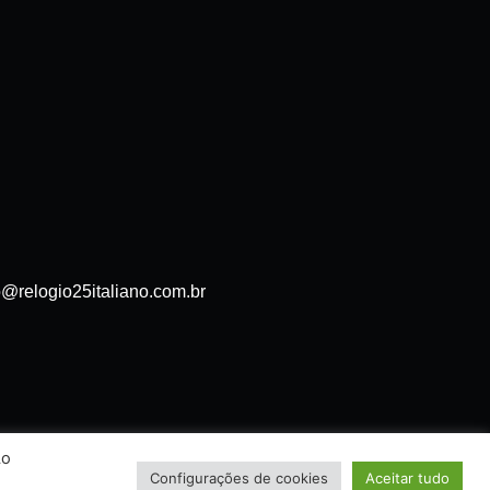
o@relogio25italiano.com.br
Ao
Configurações de cookies
Aceitar tudo