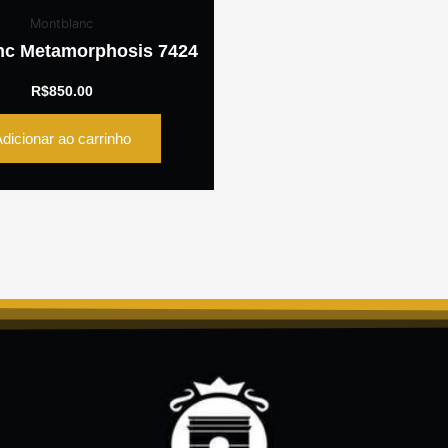
Montblanc
nc Metamorphosis 7424
R$
850.00
dicionar ao carrinho