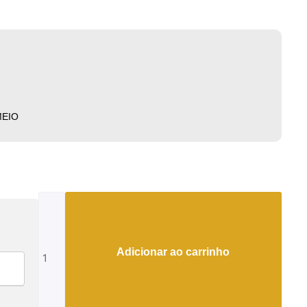
MEIO
Montblanc
Metamorphosis
Cinza
Bateria
Adicionar ao carrinho
quantidade