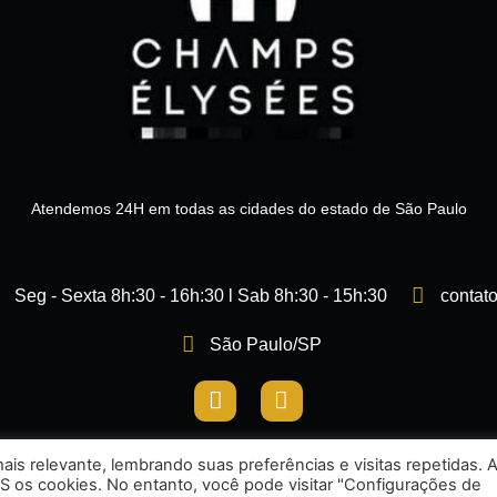
Atendemos 24H em todas as cidades do estado de São Paulo
Seg - Sexta 8h:30 - 16h:30 l Sab 8h:30 - 15h:30
contat
São Paulo/SP
I
F
n
a
s
c
t
e
is relevante, lembrando suas preferências e visitas repetidas. 
a
b
S os cookies. No entanto, você pode visitar "Configurações de