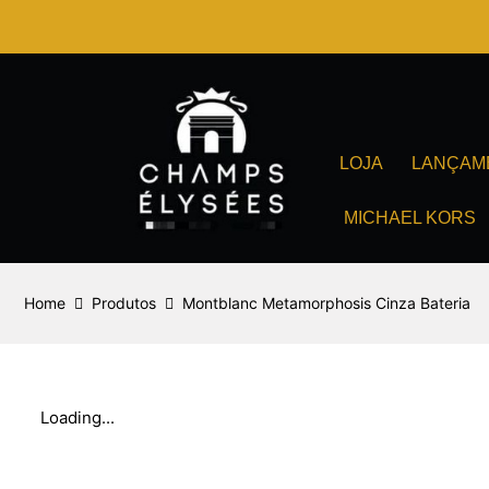
Ir
para
o
conteúdo
LOJA
LANÇAM
MICHAEL KORS
Home
Produtos
Montblanc Metamorphosis Cinza Bateria
Loading...