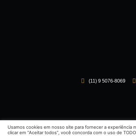
(11) 9 5076-8069
Usamos cookies em nosso site para fornecer a experiência ma
clicar em “Aceitar todos”, você concorda com o uso de TODO