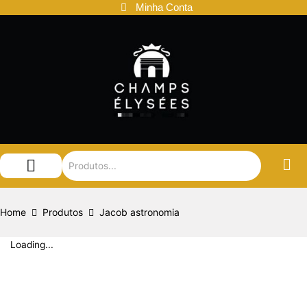
Ir
Minha Conta
para
o
conteúdo
Audemars Piguet
Patek Philippe
Louis Vuitton
Home
Produtos
Jacob astronomia
Loading...