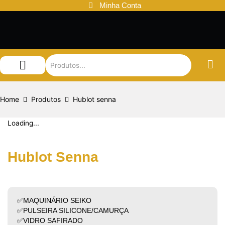
Ir
Minha Conta
para
o
conteúdo
Audemars Piguet
Patek Philippe
Louis Vuitton
Home
Produtos
Hublot senna
Loading...
Hublot Senna
✅MAQUINÁRIO SEIKO
✅PULSEIRA SILICONE/CAMURÇA
✅VIDRO SAFIRADO