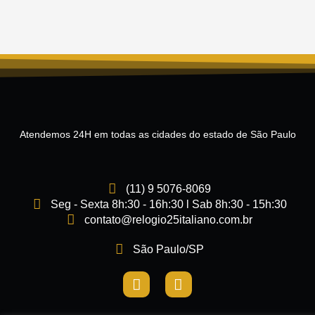
Atendemos 24H em todas as cidades do estado de São Paulo
(11) 9 5076-8069
Seg - Sexta 8h:30 - 16h:30 l Sab 8h:30 - 15h:30
contato@relogio25italiano.com.br
São Paulo/SP
I
F
n
a
s
c