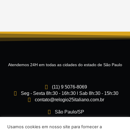
Atendemos 24H em todas as cidades do estado de São Paulo
(11) 9 5076-8069
Seg - Sexta 8h:30 - 16h:30 l Sab 8h:30 - 15h:30
contato@relogio25italiano.com.br
São Paulo/SP
I
F
Usamos cookies em nosso site para fornecer a
n
a