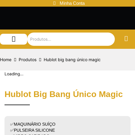
Ir
Minha Conta
para
o
conteúdo
Audemars Piguet
Patek Philippe
Louis Vuitton
Home
Produtos
Hublot big bang único magic
Loading...
Hublot Big Bang Único Magic
✅MAQUINÁRIO SUÍÇO
✅PULSEIRA SILICONE