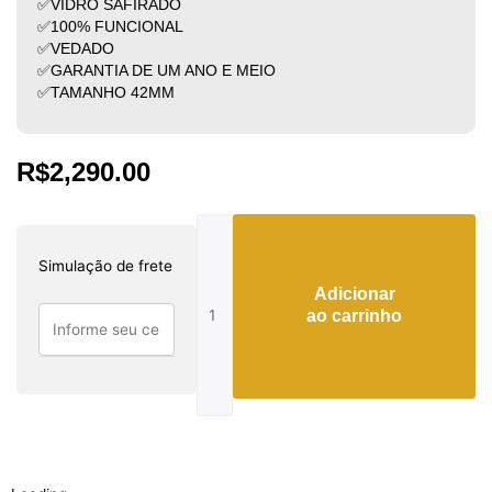
✅VIDRO SAFIRADO
✅100% FUNCIONAL
✅VEDADO
✅GARANTIA DE UM ANO E MEIO
✅TAMANHO 42MM
R$
2,290.00
Hublot
big
Simulação de frete
bang
Adicionar
único
ao carrinho
magic
quantidade