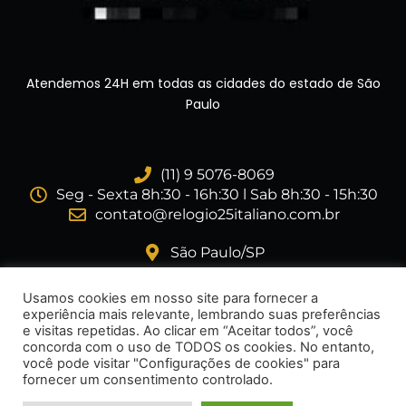
Atendemos 24H em todas as cidades do estado de São
Paulo
(11) 9 5076-8069
Seg - Sexta 8h:30 - 16h:30 l Sab 8h:30 - 15h:30
contato@relogio25italiano.com.br
São Paulo/SP
I
F
Usamos cookies em nosso site para fornecer a
n
a
experiência mais relevante, lembrando suas preferências
s
c
e visitas repetidas. Ao clicar em “Aceitar todos”, você
t
e
concorda com o uso de TODOS os cookies. No entanto,
a
b
você pode visitar "Configurações de cookies" para
fornecer um consentimento controlado.
g
o
r
o