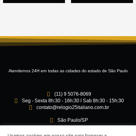
Atendemos 24H em todas as cidades do estado de São Paulo
(11) 9 5076-8069
Seg - Sexta 8h:30 - 16h:30 l Sab 8h:30 - 15h:30
contato@relogio25italiano.com.br
São Paulo/SP
I
F
Usamos cookies em nosso site para fornecer a