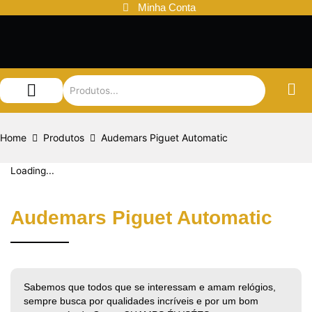
Ir
Minha Conta
para
o
conteúdo
Audemars Piguet
Patek Philippe
Louis Vuitton
Home
Produtos
Audemars Piguet Automatic
Loading...
Audemars Piguet Automatic
Sabemos que todos que se interessam e amam relógios,
sempre busca por qualidades incríveis e por um bom