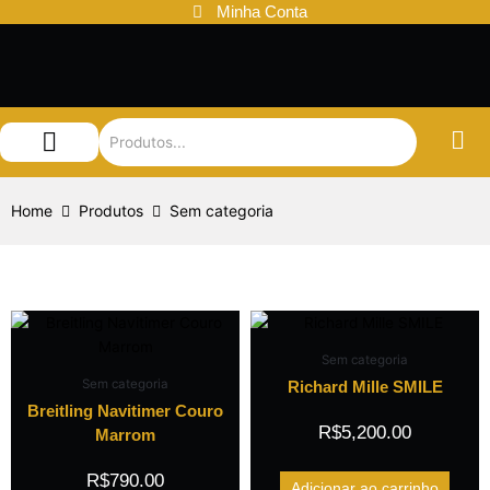
Ir
Minha Conta
para
o
conteúdo
Audemars Piguet
Patek Philippe
Louis Vuitton
Home
Produtos
Sem categoria
Sem categoria
Sem categoria
Richard Mille SMILE
Breitling Navitimer Couro
R$
5,200.00
Marrom
R$
790.00
Adicionar ao carrinho