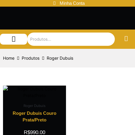
Ir
Minha Conta
para
o
conteúdo
Audemars Piguet
Patek Philippe
Louis Vuitton
Home
Produtos
Roger Dubuis
Roger Dubuis
Roger Dubuis Couro
Prata/Preto
R$
990.00